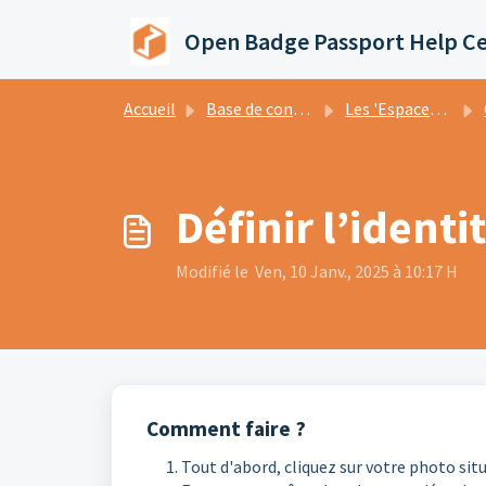
Passer au contenu principal
Open Badge Passport Help C
Accueil
Base de connaissances
Les 'Espaces' dans Open Badge Passport
Définir l’identi
Modifié le Ven, 10 Janv., 2025 à 10:17 H
Comment faire ?
Tout d'abord, cliquez sur votre photo situ